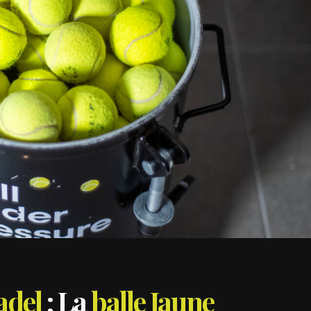
adel
: La
balle Jaune