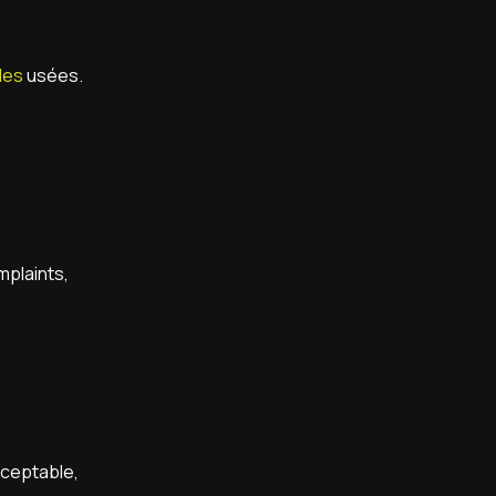
les
usées.
mplaints,
cceptable,