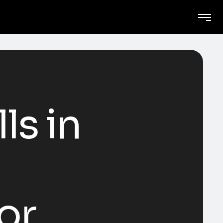
ls in
or