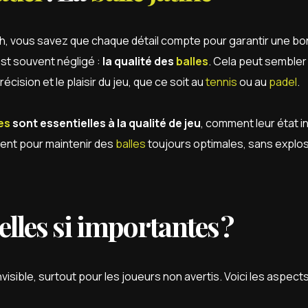
h, vous savez que chaque détail compte pour garantir une b
est souvent négligé :
la qualité des
balles
. Cela peut sembler
écision et le plaisir du jeu, que ce soit au
tennis
ou au
padel
.
es
sont essentielles à la qualité de jeu
, comment leur état i
ent pour maintenir des
balles
toujours optimales, sans explo
lles si importantes ?
isible, surtout pour les joueurs non avertis. Voici les aspect