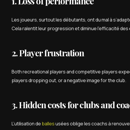
1. Loss of performance
Les joueurs, surtout les débutants, ont du mal à s’adap
Cela ralentit leur progression et diminue l’efficacité de
2. Player frustration
Both recreational players and competitive players expect
players dropping out, or a negative image for the club.
3. Hidden costs for clubs and co
L’utilisation de
balles
usées oblige les coachs à renouvel