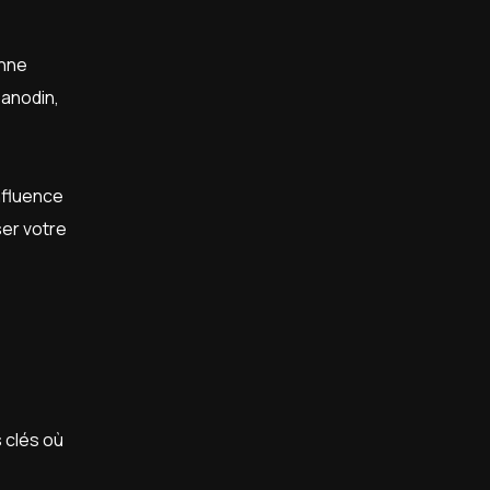
onne
 anodin,
nfluence
ser votre
s clés où