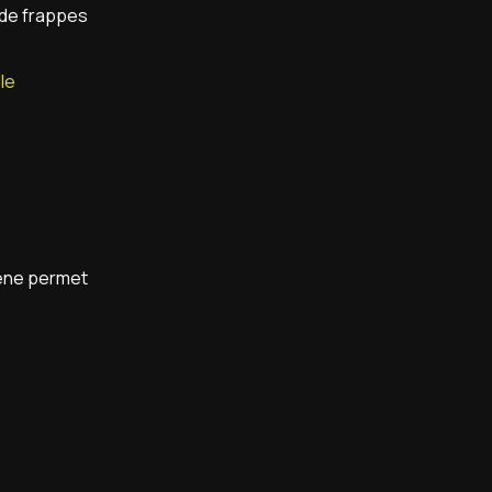
s de frappes
le
ène permet