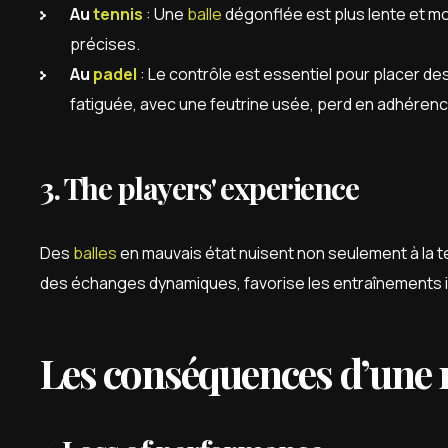
Au
tennis
: Une
balle
dégonflée est plus lente et moi
précises.
Au
padel
: Le contrôle est essentiel pour placer de
fatiguée, avec une feutrine usée, perd en adhérenc
3. The players' experience
Des
balles
en mauvais état nuisent non seulement à la te
des échanges dynamiques, favorise les entraînements int
Les conséquences d’une 