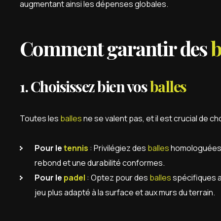
augmentant ainsi les dépenses globales.
Comment garantir des
b
1. Choisissez bien vos
balles
Toutes les
balles
ne se valent pas, et il est crucial de c
Pour le
tennis
: Privilégiez des
balles
homologuées 
rebond et une durabilité conformes.
Pour le
padel
: Optez pour des
balles
spécifiques 
jeu plus adapté à la surface et aux murs du terrain.