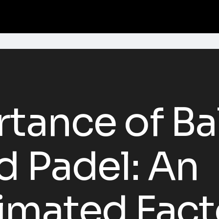
tance of Bal
d Padel: An
imated Fact