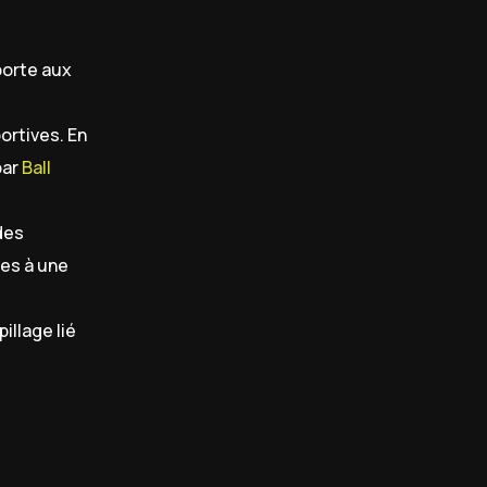
porte aux
ortives. En
par
Ball
des
ges à une
illage lié