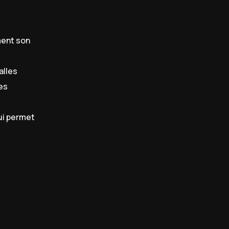
ment son
alles
es
ui permet