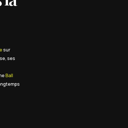
e
sur
ise, ses
ime
Ball
longtemps