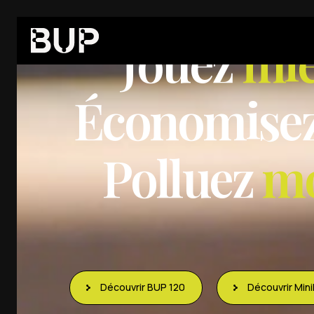
BUP FRANCE
J
o
u
e
z
m
i
É
c
o
n
o
m
i
s
e
P
o
l
l
u
e
z
m
Découvrir BUP 120
Découvrir Min