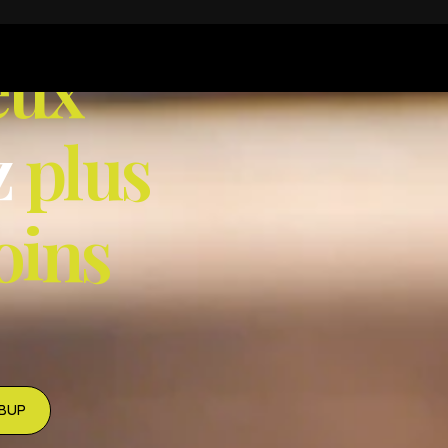
e
u
x
z
p
l
u
s
o
i
n
s
iBUP