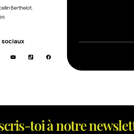
ellin Berthelot,
les
 sociaux
s
c
r
i
s
-
t
o
i
à
n
o
t
r
e
n
e
w
s
l
e
t