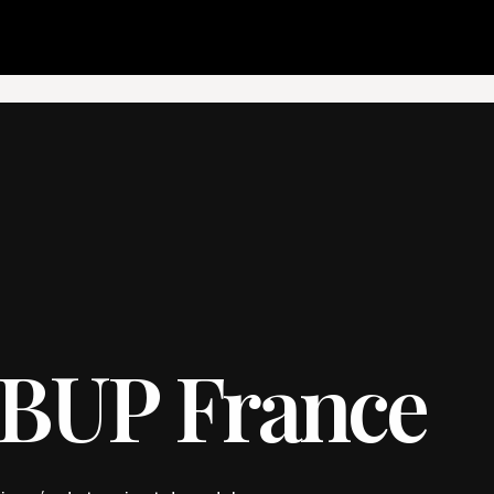
B
U
P
F
r
a
n
c
e