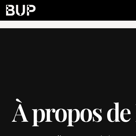
À
p
r
o
p
o
s
d
e