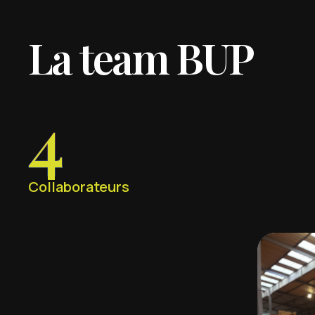
L
a
t
e
a
m
B
U
P
4
Collaborateurs