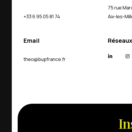
75 rue Marc
+33 6 95 05 81 74
Aix-les-Mil
Email
Réseaux
theo@bupfrance.fr
I
n