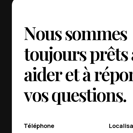
N
o
u
s
s
o
m
m
e
s
t
o
u
j
o
u
r
s
p
r
ê
t
s
a
i
d
e
r
e
t
à
r
é
p
o
v
o
s
q
u
e
s
t
i
o
n
s
.
Téléphone
Localisa