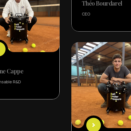
Théo Bourdarel
CEO
nne Cappe
nsable R&D