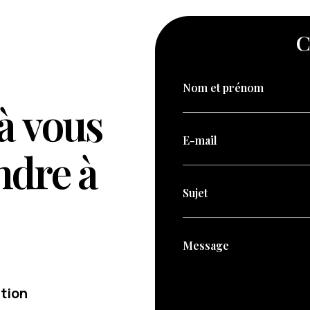
C
Nom et prénom
à
v
o
u
s
E-mail
n
d
r
e
à
Sujet
Message
tion