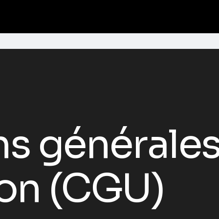
ns générale
tion (CGU)