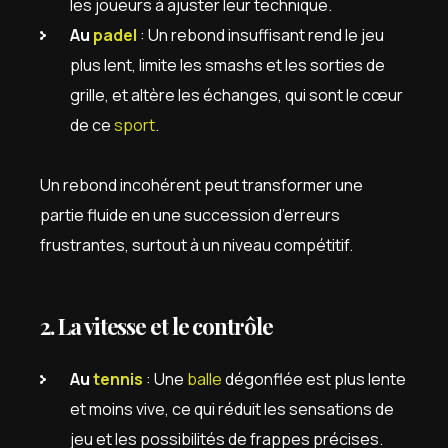
les joueurs à ajuster leur technique.
Au
padel
: Un rebond insuffisant rend le jeu
plus lent, limite les smashs et les sorties de
grille, et altère les échanges, qui sont le cœur
de ce
sport
.
Un rebond incohérent peut transformer une
partie fluide en une succession d’erreurs
frustrantes, surtout à un niveau compétitif.
2. La vitesse et le contrôle
Au
tennis
: Une
balle
dégonflée est plus lente
et moins vive, ce qui réduit les sensations de
jeu et les possibilités de frappes précises.