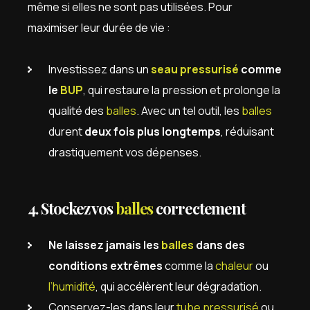
même si elles ne sont pas utilisées. Pour
maximiser leur durée de vie :
Investissez dans un
seau pressurisé
comme
le
BUP
, qui restaure la pression et prolonge la
qualité des
balles
. Avec un tel outil, les
balles
durent
deux fois plus longtemps
, réduisant
drastiquement vos dépenses.
4. Stockez vos
balles
correctement
Ne laissez jamais les
balles
dans des
conditions extrêmes
comme la
chaleur
ou
l’humidité
, qui accélèrent leur dégradation.
Conservez-les dans leur
tube pressurisé
ou