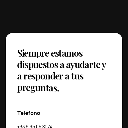
S
i
e
m
p
r
e
e
s
t
a
m
o
s
d
i
s
p
u
e
s
t
o
s
a
a
y
u
d
a
r
t
e
y
a
r
e
s
p
o
n
d
e
r
a
t
u
s
p
r
e
g
u
n
t
a
s
.
Teléfono
+33 6 95 05 81 74