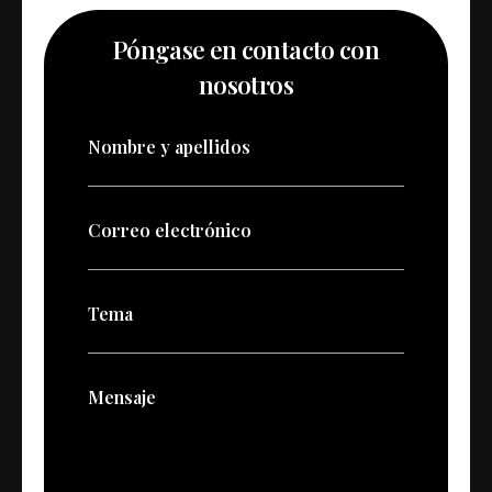
Póngase en contacto con
nosotros
Nombre y apellidos
Correo electrónico
e
Tema
l
e
c
t
Mensaje
r
ó
n
i
c