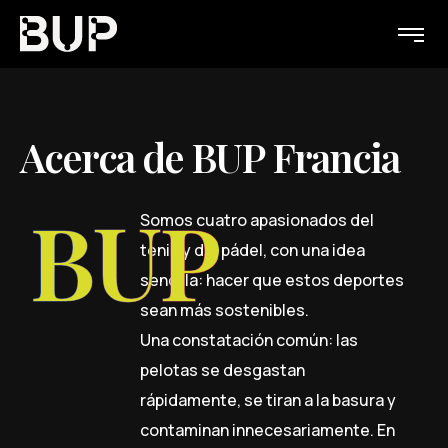
A
c
e
r
c
a
d
e
B
U
P
F
r
a
n
c
i
a
BUP
Somos cuatro apasionados del
tenis y del pádel, con una idea
sencilla: hacer que estos deportes
sean más sostenibles.
Una constatación común: las
pelotas se desgastan
rápidamente, se tiran a la basura y
contaminan innecesariamente. En