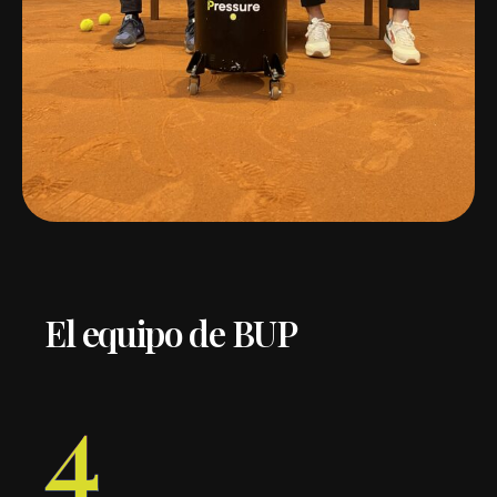
E
l
e
q
u
i
p
o
d
e
B
U
P
4