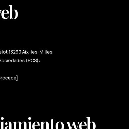
web
elot 13290 Aix-les-Milles
e Sociedades (RCS):
 procede]
ojamiento web