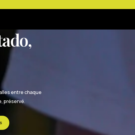
d
a
v
í
a
t
a
d
o
,
balles entre chaque
, préservé.
us