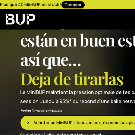
MiniBUP
Plus que 40 MiniBUP en stock !
Comprar
E
s
t
a
s
p
e
l
o
t
a
s
t
o
e
s
t
á
n
e
n
b
u
e
n
e
s
a
s
í
q
u
e
…
D
e
j
a
d
e
t
i
r
a
r
l
a
s
Le MiniBUP maintient la pression optimale de tes 
session. Jusqu’à 95%* du rebond d’une balle neuve
*selon l’état de tes balles
Acheter un MiniBUP : Jouez mieux, économisez pl
Garantía de 1 año · Apto para tenis y pádel