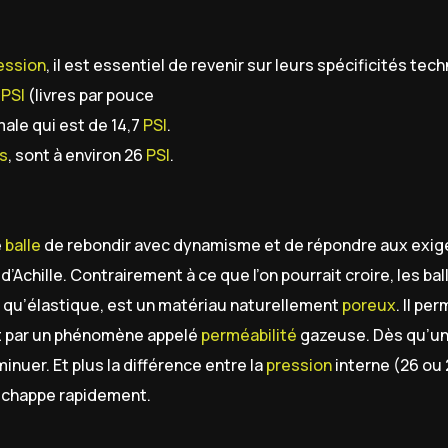
ession
, il est essentiel de revenir sur leurs spécificités tec
8
PSI
(livres par pouce
ale qui est de 14,7
PSI
.
s
, sont à environ 26
PSI
.
e
balle
de rebondir avec dynamisme et de répondre aux exi
d’Achille. Contrairement à ce que l’on pourrait croire, les bal
n qu’élastique, est un matériau naturellement
poreux
. Il pe
t par un phénomène appelé
perméabilité
gazeuse. Dès qu’un
nuer. Et plus la différence entre la
pression
interne (26 ou
s’échappe rapidement.