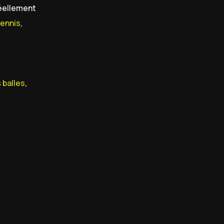
réellement
tennis
,
s
balles
,