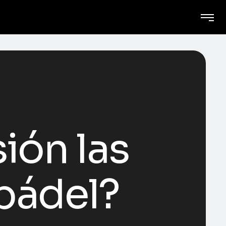
ión las
 pádel?