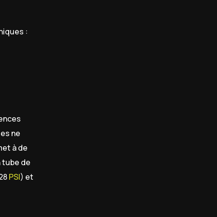
hniques :
gences
les ne
rmet à de
 tube de
 28
PSI
) et