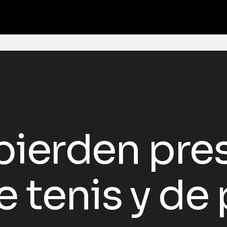
pierden pres
e tenis y de