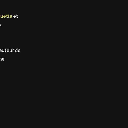
quette
et
s
hauteur de
Une