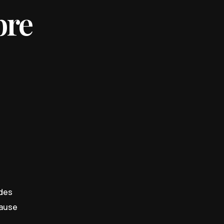
bre
 des
cause