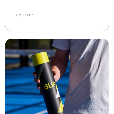
MINIBUP
99,00
€