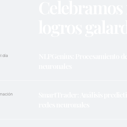
Celebramos 
logros gala
NLPGenius: Procesamiento del
l día
neuronales
SmartTrader: Análisis predict
imación
redes neuronales