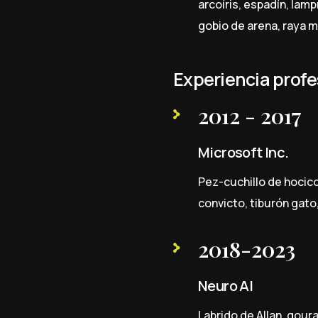
arcoíris, espadín, lamp
gobio de arena, raya m
Experiencia profe
2012 - 2017
Microsoft Inc.
Pez-cuchillo de hocico
convicto, tiburón gato,
2018-2023
Neuro AI
Labrido de Allan, goura