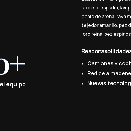
arcoíris, espadín, lam
gobio de arena, raya m
tejedor amarillo, pez d
loro reina, pez espino
0+
Responsabilidade
Camiones y coc
Red de almacen
Nuevas tecnolog
el equipo