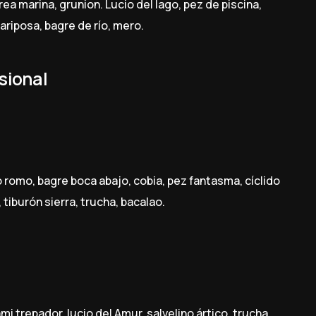
rea marina, grunion. Lucio del lago, pez de piscina,
ariposa, bagre de río, mero.
sional
 romo, bagre boca abajo, cobia, pez fantasma, cíclido
 tiburón sierra, trucha, bacalao.
mi trepador, lucio del Amur, salvelino ártico, trucha