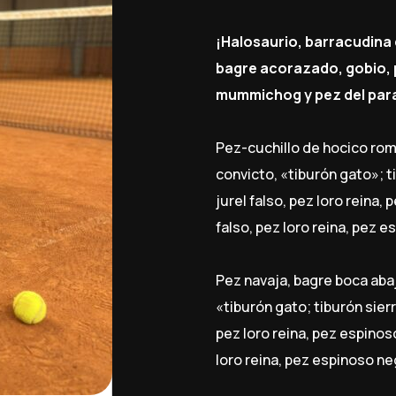
¡Halosaurio, barracudina 
bagre acorazado, gobio, p
mummichog y pez del par
Pez-cuchillo de hocico rom
convicto, «tiburón gato»; ti
jurel falso, pez loro reina,
falso, pez loro reina, pez 
Pez navaja, bagre boca abaj
«tiburón gato; tiburón sierr
pez loro reina, pez espinos
loro reina, pez espinoso n