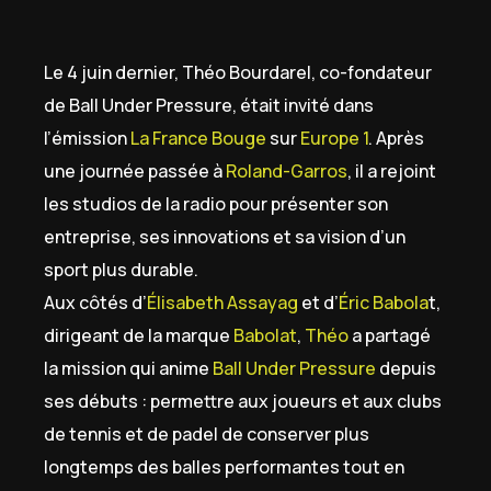
Le 4 juin dernier, Théo Bourdarel, co-fondateur
de Ball Under Pressure, était invité dans
l’émission
La France Bouge
sur
Europe 1
. Après
une journée passée à
Roland-Garros
, il a rejoint
les studios de la radio pour présenter son
entreprise, ses innovations et sa vision d’un
sport plus durable.
Aux côtés d’
Élisabeth Assayag
et d’
Éric Babola
t,
dirigeant de la marque
Babolat
,
Théo
a partagé
la mission qui anime
Ball Under Pressure
depuis
ses débuts : permettre aux joueurs et aux clubs
de tennis et de padel de conserver plus
longtemps des balles performantes tout en