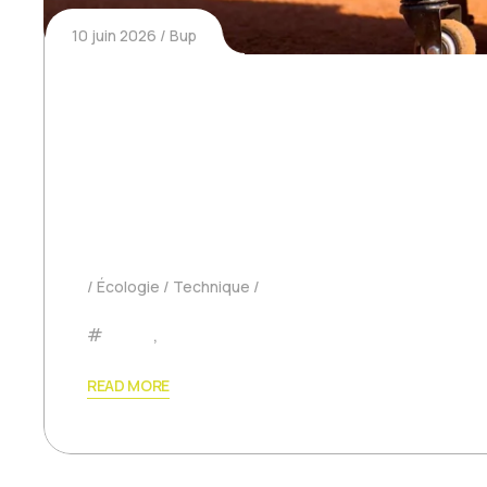
10 juin 2026
Bup
Peut-on regonfler une
Peut-on regonfler une balle de tennis ? Si vous 
balles neuves qui deviennent rapidement molles, 
Écologie
Technique
Padel
,
Tennis
READ MORE