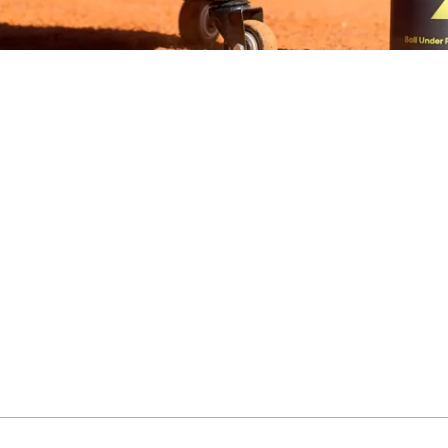
 balle de tennis ?
jouez régulièrement au tennis ou au padel, vous avez probabl
moins vives et moins agréables à jouer. À partir de…