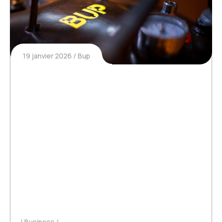
19 janvier 2026
Bup
Étude tennis & padel : pratiques
et dépenses de 450 clubs
Les clubs de tennis et de padel en France – et
plus particulièrement en Provence – se battent
chaque jour pour offrir à leurs joueurs des
conditions de jeu optimales. Cependant, en
coulisses, une frustration grandissante se fait
sentir : la…
Business