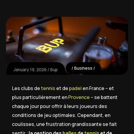
Business
January 19, 2026
Bup
Les clubs de
tennis
et de
padel
en France – et
plus particulièrement en
Provence
– se battent
chaque jour pour offrir à leurs joueurs des
conditions de jeu optimales. Cependant, en
coulisses, une frustration grandissante se fait
sentir :
la gestion des
balles
de
tennis
et de