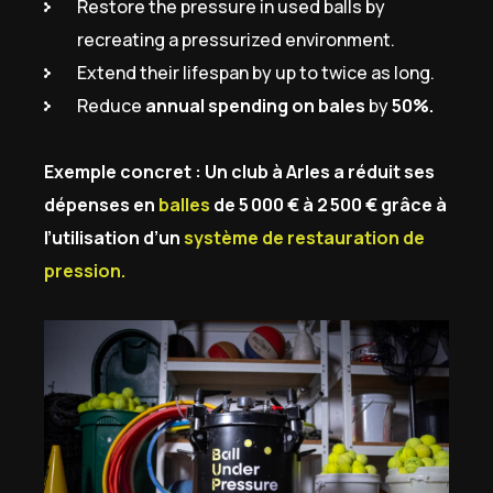
Restore the pressure in used balls by
recreating a pressurized environment.
Extend their lifespan by up to twice as long.
Reduce
annual spending on bales
by
50%.
Exemple concret : Un club à Arles a réduit ses
dépenses en
balles
de 5 000 € à 2 500 € grâce à
l’utilisation d’un
système de restauration de
pression.