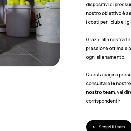
dispositivi di pressu
nostro obiettivo è se
i costi per i club e i
Grazie alla nostra te
pressione ottimale p
ogni allenamento.
Questa pagina presen
consultare
le
nostr
nostro team
, vai d
corrispondenti:
Scopri il team