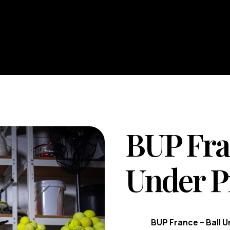
Contattaci
BUP Fran
Under P
BUP France
–
Ball 