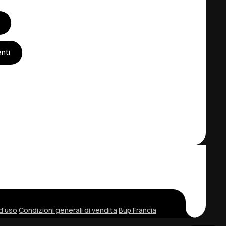
nti
 d'uso
Condizioni generali di vendita
Bup Francia