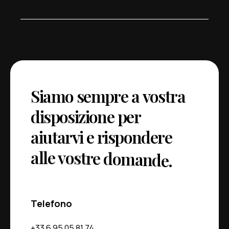
S
i
a
m
o
s
e
m
p
r
e
a
v
o
s
t
r
a
d
i
s
p
o
s
i
z
i
o
n
e
p
e
r
a
i
u
t
a
r
v
i
e
r
i
s
p
o
n
d
e
r
e
d
a
l
l
e
v
o
s
t
r
e
d
o
m
a
n
e
.
Telefono
+33 6 95 05 81 74