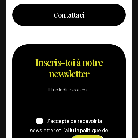
Contattaci
I
n
s
c
r
i
s
-
t
o
i
à
n
o
t
r
e
n
e
w
s
l
e
t
t
e
r
J'accepte de recevoir la
newsletter et j'ai lu la
politique de