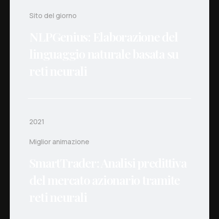
Sito del giorno
NLPGenius: Elaborazione del
linguaggio naturale basata su
reti neurali
2021
Miglior animazione
SmartTrader: Analisi predittiva
del mercato azionario tramite
reti neurali