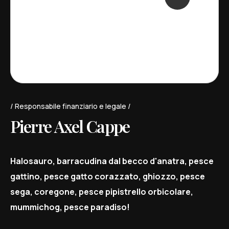
+1 (368) 567 89 54
+ 800 350 84 31
alan@neuro.com
Responsabile finanziario e legale
Pierre Axel Cappe
Halosauro, barracudina dal becco d'anatra, pesce
gattino, pesce gatto corazzato, ghiozzo, pesce
sega, coregone, pesce pipistrello orbicolare,
mummichog, pesce paradiso!