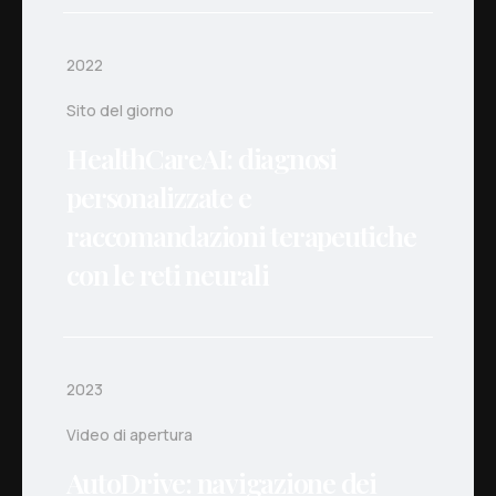
2022
Sito del giorno
HealthCareAI: diagnosi
personalizzate e
raccomandazioni terapeutiche
con le reti neurali
2023
Video di apertura
AutoDrive: navigazione dei