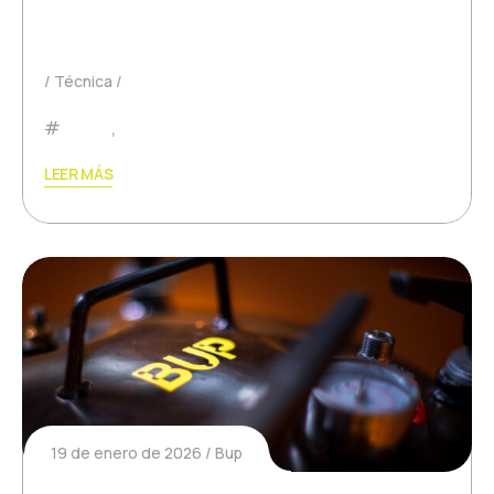
elemento crucial:…
Técnica
Pádel
,
tenis
LEER MÁS
19 de enero de 2026
Bup