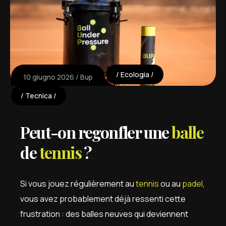
Ecologia
10 giugno 2026
Bup
Tecnica
Peut-on regonfler une
balle
de
tennis
?
Si vous jouez régulièrement au
tennis
ou au
padel
,
vous avez probablement déjà ressenti cette
frustration : des balles neuves qui deviennent