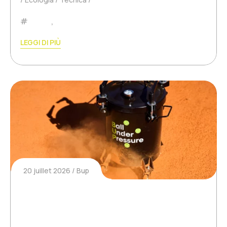
Padel
,
Tennis
LEGGI DI PIÙ
20 juillet 2026
Bup
Que deviennent vraiment les
balles de tennis usagées ?