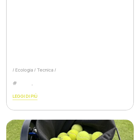
Que deviennent vraiment les balles de tennis
usagées ? Un dernier échange. Une dernière
frappe. Un dernier rebond. Pour des millions de
balles de tennis et de padel chaque année, c’est
la fin de leur carrière sportive. Mais que devient
réellement…
Ecologia
Tecnica
Padel
,
Tennis
LEGGI DI PIÙ