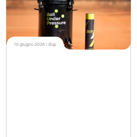
10 giugno 2026
Bup
Si può rigonfiare una pallina da
tennis?
Si può rigonfiare una pallina da tennis? Se
giocate regolarmente a tennis o a padel,
probabilmente avete già provato questa
frustrazione: palline nuove che si sgonfiano
rapidamente, perdendo vivacità e diventando
meno piacevoli da giocare. A partire da…