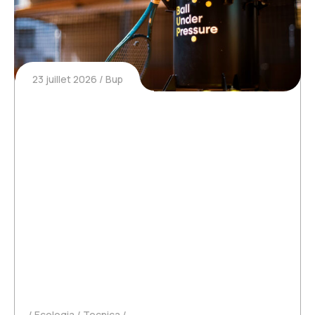
23 juillet 2026
Bup
Des balles de tennis molles : faut-
il les jeter ?
Une balle de tennis peut sembler avoir perdu
toute son efficacité après quelques matchs. Elle
rebondit moins, elle paraît plus molle, les
sensations ne sont plus les mêmes… Mais est-
elle réellement bonne à jeter ? Contrairement à
ce que beaucoup de…
Ecologia
Tecnica