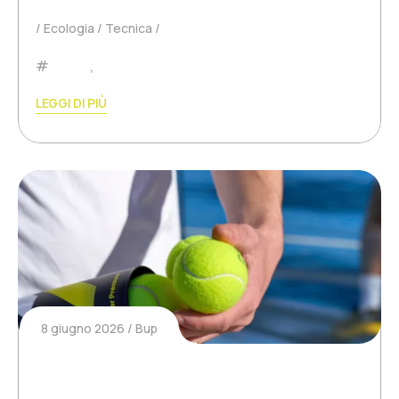
Ecologia
Tecnica
Padel
,
Tennis
LEGGI DI PIÙ
8 giugno 2026
Bup
Quanto dura davvero una pallina