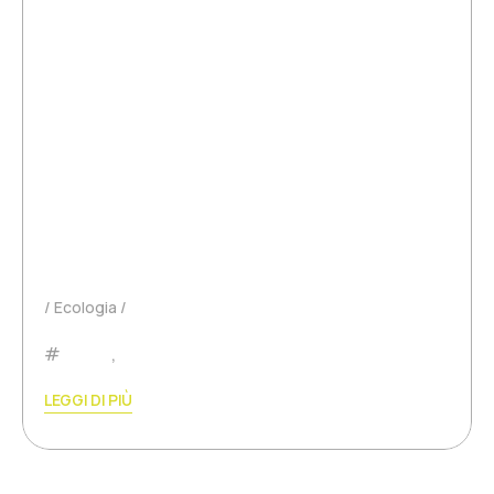
In un'epoca in cui la sostenibilità e la
responsabilità ambientale sono diventate
priorità sociali, è sorprendente constatare
quanto le palline da tennis e da padel siano
ancora escluse da questa tendenza. Questi
oggetti emblematici dei nostri sport preferiti
sono oggi…
Ecologia
Padel
,
Tennis
LEGGI DI PIÙ