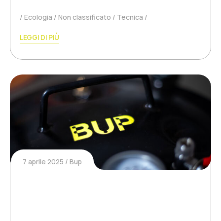
Ecologia
Non classificato
Tecnica
LEGGI DI PIÙ
7 aprile 2025
Bup
Il disastro ecologico causato dalle
palline da tennis e da padel: una
realtà ignorata