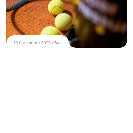
10 settembre 2025
Bup
Lo scandalo delle palline da
tennis: perché costa così caro ai
club
Per i club di tennis e di padel, le palline
rappresentano una voce di spesa fondamentale,
ma sapevate che il loro ciclo di vita è studiato
appositamente per costringervi a comprarne
sempre di nuove? Sì, il problema va ben oltre…