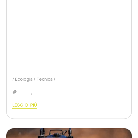
Europe 1.
Le passage de Théo Bourdarel dans la France
Bouge sur Europe 1 Le 4 juin dernier, Théo
Bourdarel, co-fondateur de Ball Under Pressure,
était invité dans l’émission La France Bouge sur
Europe 1. Après une journée passée à Roland-
Garros, il…
Ecologia
Tecnica
Padel
,
Tennis
LEGGI DI PIÙ