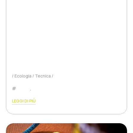
da tennis?
Quanto dura davvero una pallina da tennis? Se
giocate regolarmente a tennis, probabilmente
avete già provato quella sensazione che vi è ben
nota: una confezione di palline nuove, un
rimbalzo perfetto, una sensazione di controllo e
velocità…
Ecologia
Tecnica
Padel
,
Tennis
LEGGI DI PIÙ