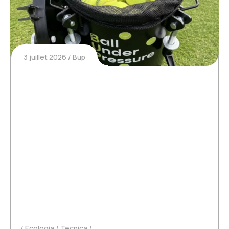
3 juillet 2026
Bup
Quelle est la différence entre une
balle neuve et une balle usée ?
Quelle est la différence entre une balle neuve et
une balle usée ? Au tennis comme au padel, la
différence entre une balle neuve et une balle
usée semble parfois subtile au premier regard.
Visuellement, elles se ressemblent. Pourtant, en
jeu,…
Ecologia
Tecnica