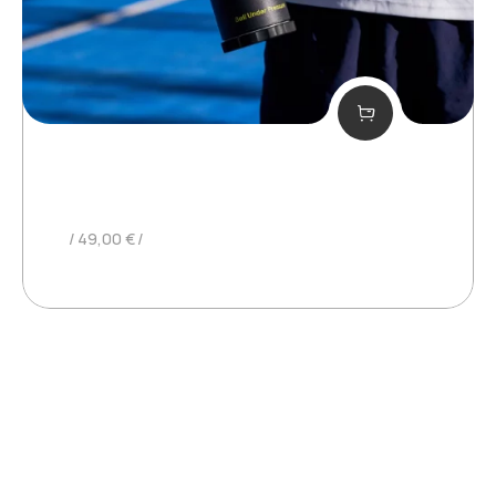
MINIBUP MANUEL
49,00
€
©Kangaroo
2025. Tutti i diritti riservati.